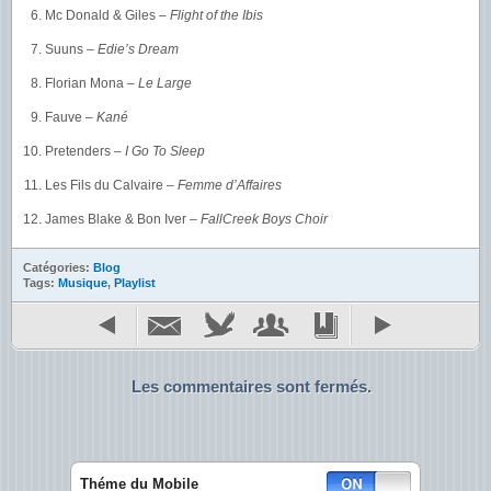
Mc Donald & Giles –
Flight of the Ibis
Suuns –
Edie’s Dream
Florian Mona –
Le Large
Fauve –
Kané
Pretenders –
I Go To Sleep
Les Fils du Calvaire –
Femme d’Affaires
James Blake & Bon Iver –
FallCreek Boys Choir
Catégories:
Blog
Tags:
Musique
,
Playlist
Les commentaires sont fermés.
Théme du Mobile